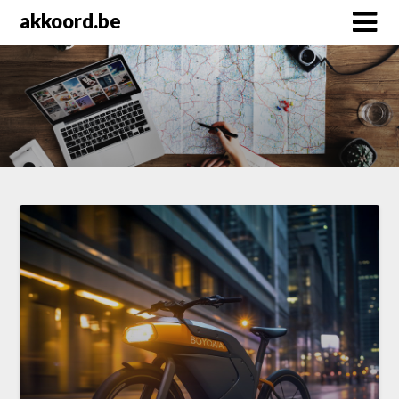
Skip
akkoord.be
to
content