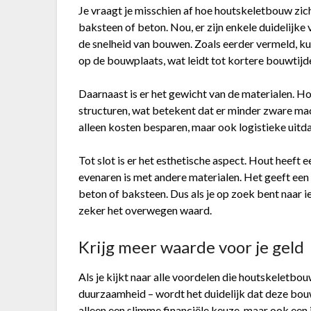
Je vraagt je misschien af hoe houtskeletbouw zi
baksteen of beton. Nou, er zijn enkele duidelijke 
de snelheid van bouwen. Zoals eerder vermeld, 
op de bouwplaats, wat leidt tot kortere bouwtijd
Daarnaast is er het gewicht van de materialen. Ho
structuren, wat betekent dat er minder zware mac
alleen kosten besparen, maar ook logistieke uit
Tot slot is er het esthetische aspect. Hout heeft e
evenaren is met andere materialen. Het geeft een 
beton of baksteen. Dus als je op zoek bent naar i
zeker het overwegen waard.
Krijg meer waarde voor je geld
Als je kijkt naar alle voordelen die houtskeletbo
duurzaamheid – wordt het duidelijk dat deze bouw
alleen een slimme financiële keuze, maar ook een