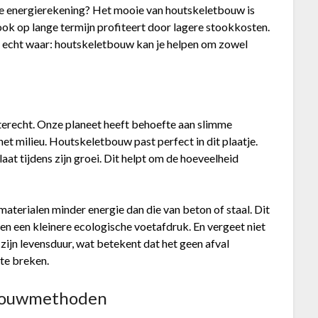
agere energierekening? Het mooie van houtskeletbouw is
ook op lange termijn profiteert door lagere stookkosten.
 is echt waar: houtskeletbouw kan je helpen om zowel
terecht. Onze planeet heeft behoefte aan slimme
et milieu. Houtskeletbouw past perfect in dit plaatje.
at tijdens zijn groei. Dit helpt om de hoeveelheid
terialen minder energie dan die van beton of staal. Dit
en een kleinere ecologische voetafdruk. En vergeet niet
 zijn levensduur, wat betekent dat het geen afval
 te breken.
e bouwmethoden