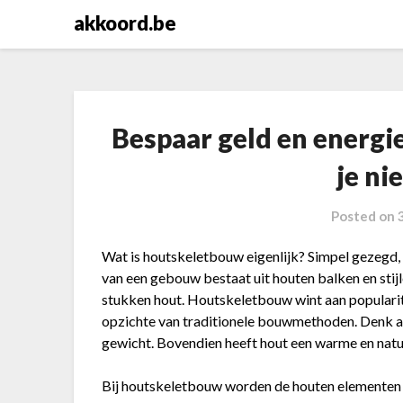
Skip
akkoord.be
to
content
Bespaar geld en energ
je ni
Posted on
Wat is houtskeletbouw eigenlijk? Simpel gezegd,
van een gebouw bestaat uit houten balken en stijl
stukken hout. Houtskeletbouw wint aan popularit
opzichte van traditionele bouwmethoden. Denk aan
gewicht. Bovendien heeft hout een warme en natuu
Bij houtskeletbouw worden de houten elementen v