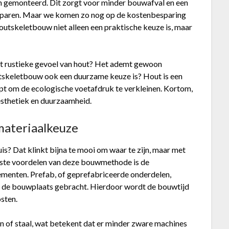
n gemonteerd. Dit zorgt voor minder bouwafval en een
besparen. Maar we komen zo nog op de kostenbesparing
houtskeletbouw niet alleen een praktische keuze is, maar
n dat rustieke gevoel van hout? Het ademt gewoon
outskeletbouw ook een duurzame keuze is? Hout is een
pt om de ecologische voetafdruk te verkleinen. Kortom,
esthetiek en duurzaamheid.
materiaalkeuze
s? Dat klinkt bijna te mooi om waar te zijn, maar met
otste voordelen van deze bouwmethode is de
ementen. Prefab, of geprefabriceerde onderdelen,
r de bouwplaats gebracht. Hierdoor wordt de bouwtijd
osten.
n of staal, wat betekent dat er minder zware machines