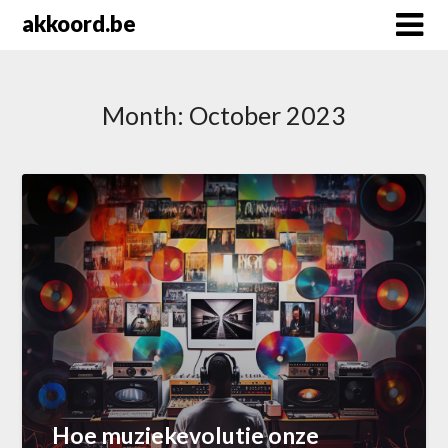
Skip
akkoord.be
to
content
Month:
October 2023
Hoe muziekevolutie onze